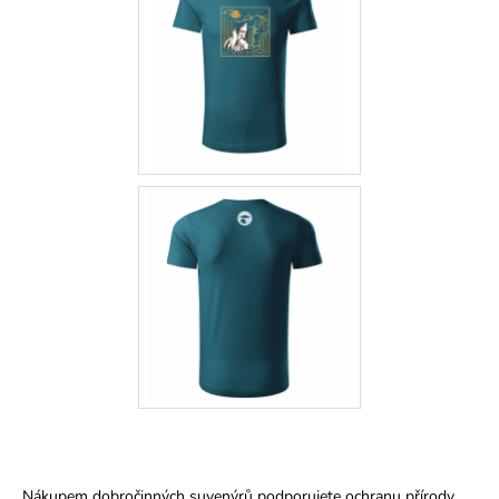
Nákupem dobročinných suvenýrů podporujete ochranu přírody.