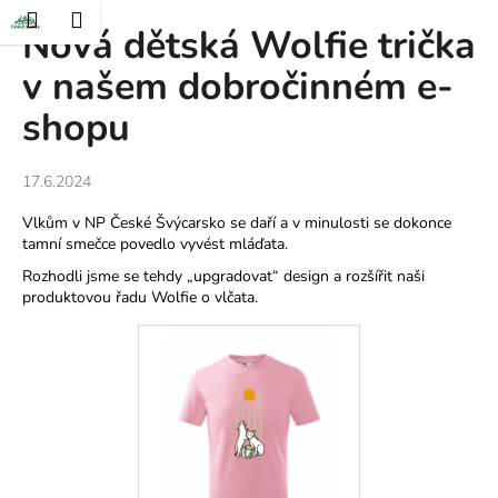
K
at
Nákupní
Menu
Přihlášení
Nová dětská Wolfie trička
Přejít
o
Zpět
Zpět
na
košík
š
v našem dobročinném e-
obsah
í
shopu
C
k
o
p
17.6.2024
o
Vlkům v NP České Švýcarsko se daří a v minulosti se dokonce
t
tamní smečce povedlo vyvést mláďata.
ř
Rozhodli jsme se tehdy „upgradovat“ design a rozšířit naši
e
produktovou řadu Wolfie o vlčata.
b
u
j
e
t
e
n