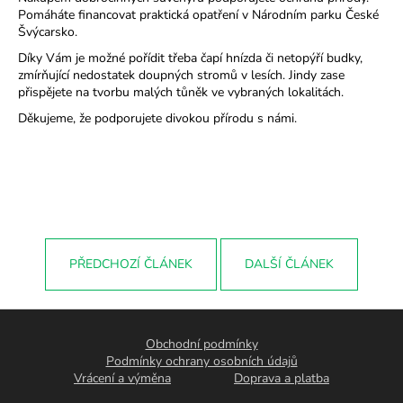
Pomáháte financovat praktická opatření v Národním parku České
Švýcarsko.
Díky Vám je možné pořídit třeba čapí hnízda či netopýří budky,
zmírňující nedostatek doupných stromů v lesích. Jindy zase
přispějete na tvorbu malých tůněk ve vybraných lokalitách.
Děkujeme, že podporujete divokou přírodu s námi.
PŘEDCHOZÍ ČLÁNEK
DALŠÍ ČLÁNEK
Z
á
Obchodní podmínky
p
Podmínky ochrany osobních údajů
Vrácení a výměna
Doprava a platba
a