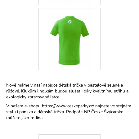
č
u
j
e
m
e
Nově máme v naší nabídce dětská trička v pastelově zelené a
růžové. Klukům i holkám budou slušet i díky kvalitnímu střihu a
ekologicky zpracované látce.
V našem e-shopu https://www.ceskeparky.cz/ najdete ve stejném
stylu i pánská a dámská trička. Podpořit NP České Švýcarsko
můžete jako rodina.