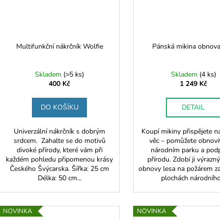
Multifunkční nákrčník Wolfie
Pánská mikina obnova
Skladem
(
>5 ks
)
Skladem
(
4 ks
)
400 Kč
1 249 Kč
DO KOŠÍKU
DETAIL
Univerzální nákrčník s dobrým
Koupí mikiny přispějete 
srdcem. Zahalte se do motivů
věc – pomůžete obnovit
divoké přírody, které vám při
národním parku a podp
každém pohledu připomenou krásy
přírodu. Zdobí ji výrazn
Českého Švýcarska. Šířka: 25 cm
obnovy lesa na požárem z
Délka: 50 cm...
plochách národního.
NOVINKA
NOVINKA