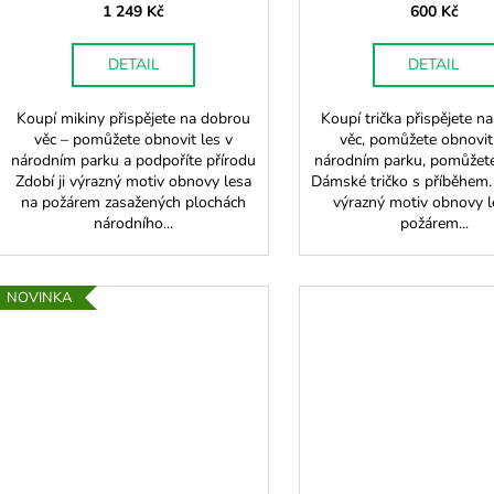
t
1 249 Kč
600 Kč
ů
DETAIL
DETAIL
Koupí mikiny přispějete na dobrou
Koupí trička přispějete n
věc – pomůžete obnovit les v
věc, pomůžete obnovit
národním parku a podpoříte přírodu
národním parku, pomůžete
Zdobí ji výrazný motiv obnovy lesa
Dámské tričko s příběhem.
na požárem zasažených plochách
výrazný motiv obnovy l
národního...
požárem...
NOVINKA