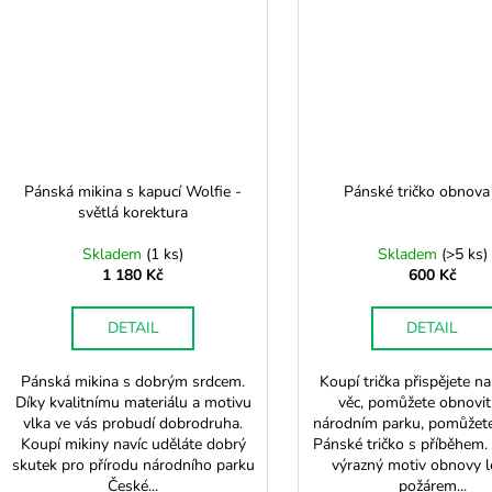
Pánská mikina s kapucí Wolfie -
Pánské tričko obnova
světlá korektura
Skladem
(
1 ks
)
Skladem
(
>5 ks
)
1 180 Kč
600 Kč
DETAIL
DETAIL
Pánská mikina s dobrým srdcem.
Koupí trička přispějete n
Díky kvalitnímu materiálu a motivu
věc, pomůžete obnovit
vlka ve vás probudí dobrodruha.
národním parku, pomůžete
Koupí mikiny navíc uděláte dobrý
Pánské tričko s příběhem.
skutek pro přírodu národního parku
výrazný motiv obnovy l
České...
požárem...