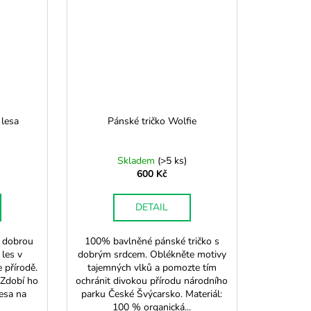
 lesa
Pánské tričko Wolfie
Skladem
(
>5 ks
)
600 Kč
DETAIL
a dobrou
100% bavlněné pánské tričko s
 les v
dobrým srdcem. Oblékněte motivy
 přírodě.
tajemných vlků a pomozte tím
 Zdobí ho
ochránit divokou přírodu národního
esa na
parku České Švýcarsko. Materiál:
100 % organická...