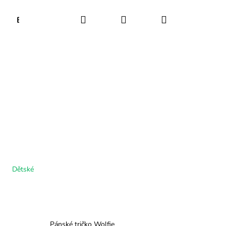
Hledat
Přihlášení
Nákupní
Blog
Kontakt
košík
Dětské
Pánské tričko Wolfie