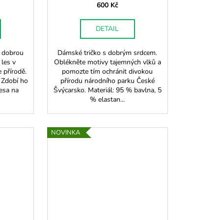
600 Kč
DETAIL
a dobrou
Dámské tričko s dobrým srdcem.
 les v
Oblékněte motivy tajemných vlků a
 přírodě.
pomozte tím ochránit divokou
 Zdobí ho
přírodu národního parku České
esa na
Švýcarsko. Materiál: 95 % bavlna, 5
% elastan...
NOVINKA