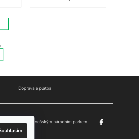
m
Doprava a platba
é Švýcarsko a Krkonošským národním parkem
Souhlasím