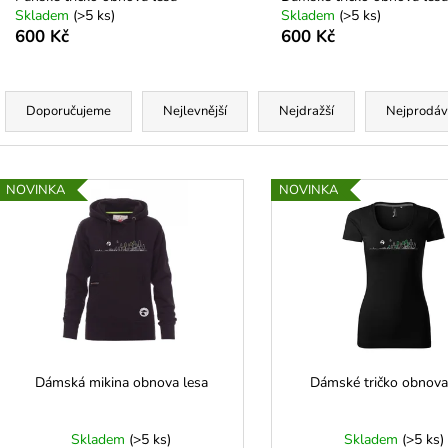
Skladem
(
>5 ks
)
Skladem
(
>5 ks
)
600 Kč
600 Kč
Ř
a
Doporučujeme
Nejlevnější
Nejdražší
Nejprodáv
z
e
V
n
NOVINKA
NOVINKA
ý
p
p
r
s
o
p
d
r
u
o
k
d
Dámská mikina obnova lesa
Dámské tričko obnova
t
u
ů
k
Skladem
(
>5 ks
)
Skladem
(
>5 ks
)