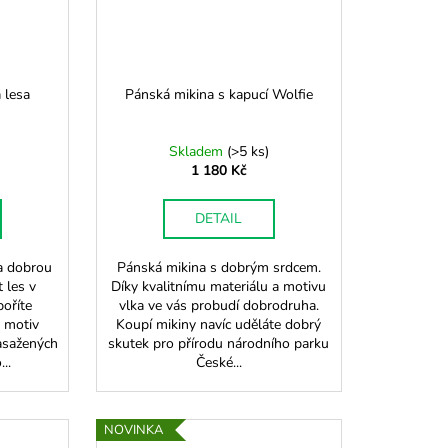
 lesa
Pánská mikina s kapucí Wolfie
Skladem
(
>5 ks
)
1 180 Kč
DETAIL
na dobrou
Pánská mikina s dobrým srdcem.
 les v
Díky kvalitnímu materiálu a motivu
oříte
vlka ve vás probudí dobrodruha.
ý motiv
Koupí mikiny navíc uděláte dobrý
asažených
skutek pro přírodu národního parku
..
České...
NOVINKA