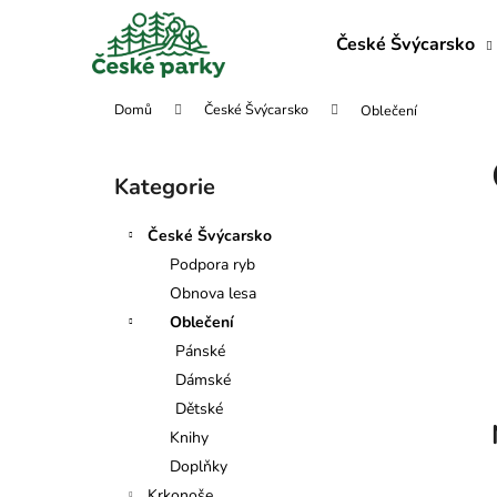
K
Přejít
na
o
České Švýcarsko
obsah
Zpět
Zpět
š
do
do
í
Domů
České Švýcarsko
Oblečení
obchodu
obchodu
k
P
o
Kategorie
Přeskočit
s
kategorie
t
České Švýcarsko
r
Podpora ryb
a
Obnova lesa
n
Oblečení
n
Pánské
í
Dámské
p
Dětské
a
Knihy
n
Doplňky
e
Krkonoše