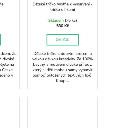
ie
Dětské tričko Wolfie k vybarvení -
tričko s fixami
Skladem
(
>5 ks
)
530 Kč
DETAIL
rdcem. Ze
Dětské tričko s dobrým srdcem a
m divoké
velkou dávkou kreativity. Ze 100%
pějete na
bavlny, s motivem divoké přírody,
u České
který si děti mohou samy vybarvit
vedeno v
pomocí přiložených textilních fixů.
Koupí...