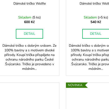
Dámské tričko Wolfie
Dámské tričko Wolf
Skladem
(
5 ks
)
Skladem
(
>5 ks
)
600 Kč
540 Kč
DETAIL
DETAIL
Dámské tričko s dobrým srdcem. Ze
Dámské tričko s dobrým s
100% bavlny a s motivem divoké
100% bavlny a s motive
přírody. Koupí trička přispějete na
přírody. Koupí trička přis
ochranu národního parku České
ochranu národního park
Švýcarsko. Tričko je provedeno v
Švýcarsko. Tričko je pro
módním...
módním...
NOVINKA