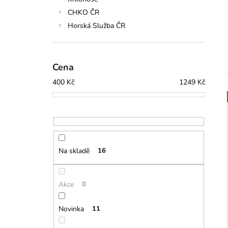
l
CHKO ČR
Horská Služba ČR
Cena
400
Kč
1249
Kč
í
i
Na skladě
16
Akce
0
Novinka
11