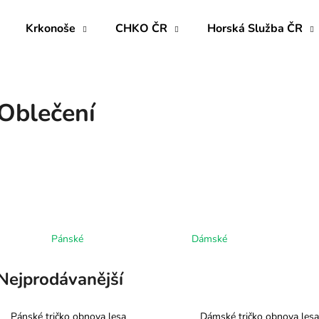
Krkonoše
CHKO ČR
Horská Služba ČR
Co potřebujete najít?
Oblečení
HLEDAT
Doporučujeme
Pánské
Dámské
Nejprodávanější
Pánské tričko obnova lesa
Dámské tričko obnova lesa