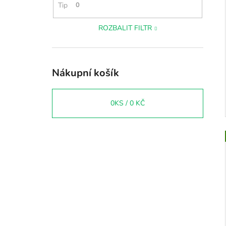
Tip
0
ROZBALIT FILTR
Nákupní košík
0
KS /
0 KČ