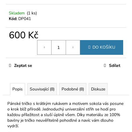
č
u
j
Skladem
(
1 ks
)
Kód:
DP041
e
m
600 Kč
e
Měrná
DO KOŠÍKU
cena:
Zeptat se
Sdílet
Popis
Související (8)
Podobné (8)
Diskuze
Pánské tričko s krátkým rukávem a motivem sokola vás posune
o krok blíž přírodě. Jednoduchý univerzální střih se hodí pro
každou příležitost a sluší úplně všem. Díky materiálu ze 100%
bavlny je tričko neuvěřitelně pohodlné a navíc vám dlouho
vydrží.