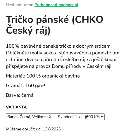
Průměrné
Neohodnoceno
Podrobnosti hodnocení
a
hodnocení
j
Tričko pánské (CHKO
produktu
í
je
Český ráj)
0,0
t
z
?
5
hvězdiček.
100% bavlněné pánské tričko s dobrým srdcem.
Oblékněte motiv sokola stěhovavého a pomozte tím
ochránit divokou přírodu Českého ráje a ještě koupí
přispějete na provoz Domu přírody v Českém ráji.
HLEDAT
Materiál: 100 % organická bavlna
Gramáž: 160 g/m²
D
Barva: černá
o
p
VARIANTA
o
r
u
Můžeme doručit do:
13.8.2026