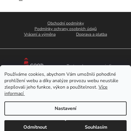
Z
á
Obchodní podmínky
p
Podmínky ochrany osobních údajů
Vrácení a výměna
Doprava a platba
a
t
í
Tento eshop provozuje firma
Používáme cookies, abychom Vám umožnili pohodlné
prohlížení webu a díky analýze provozu webu neustále
Good Sailors s.r.o.
ve spolupráci s národním parkem
zlepšovali jeho funkce, výkon a použitelnost.
Více
České Švýcarsko a Krkonošským národním parkem
informací
Nastavení
Vytvořil Shoptet
Copyright 2026
ceskeparky.cz
. Všechna práva vyhrazena.
Odmítnout
Souhlasím
Upravit nastavení cookies