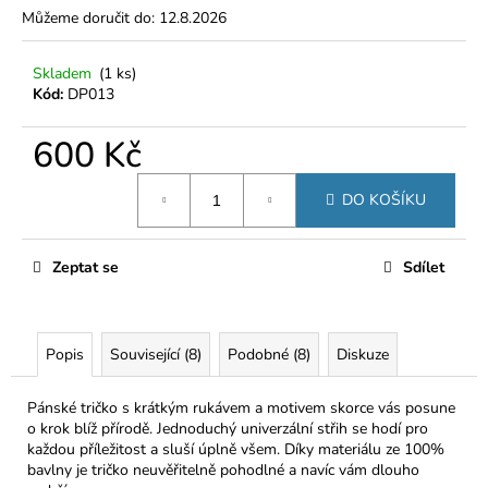
č
Můžeme doručit do:
12.8.2026
u
j
e
Skladem
(
1 ks
)
Kód:
DP013
m
e
600 Kč
Měrná
DO KOŠÍKU
cena:
Zeptat se
Sdílet
Popis
Související (8)
Podobné (8)
Diskuze
Pánské tričko s krátkým rukávem a motivem skorce vás posune
o krok blíž přírodě. Jednoduchý univerzální střih se hodí pro
každou příležitost a sluší úplně všem. Díky materiálu ze 100%
bavlny je tričko neuvěřitelně pohodlné a navíc vám dlouho