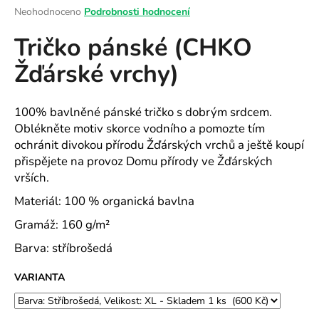
Průměrné
Neohodnoceno
Podrobnosti hodnocení
a
hodnocení
j
Tričko pánské (CHKO
produktu
í
je
Žďárské vrchy)
0,0
t
z
?
5
hvězdiček.
100% bavlněné pánské tričko s dobrým srdcem.
Oblékněte motiv skorce vodního a pomozte tím
ochránit divokou přírodu Žďárských vrchů a ještě koupí
přispějete na provoz Domu přírody ve Žďárských
HLEDAT
vrších.
Materiál: 100 % organická bavlna
Gramáž: 160 g/m²
D
o
Barva: stříbrošedá
p
o
VARIANTA
r
u