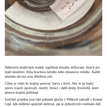
Některých druhů bylo hodně, například třezalky tečkované. Jiných jen
malé množství, třeba hrachoru lučního nebo chrastavce rolního. Každé
semínko ale má svou důležitou roli.
Cílem je vrátit do krajiny pestrost, barvy a život. Aby se na louky
znovu vraceli opylovači, motýli, brouci i další druhy živočichů, které
pestrou krajinu potřebují.
Součástí projektu jsou také pokusné plochy v Plšíkově zahradě v Krásné
Lípě, kde můžeme společně sledovat, jak se jednotlivým rostlinám daří