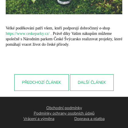
Velké poděkování patří všem, kteří podporují dobročinný e-shop
https://www.ceskeparky.cz/
. Právě díky Vašim nákupům můžeme
společně s Národním parkem České Švýcarsko realizovat projekty, které
pomáhají vracet život do české přírody.
PŘEDCHOZÍ ČLÁNEK
DALŠÍ ČLÁNEK
Z
á
Obchodní podmínky
p
Podmínky ochrany osobních údajů
Vrácení a výměna
Doprava a platba
a