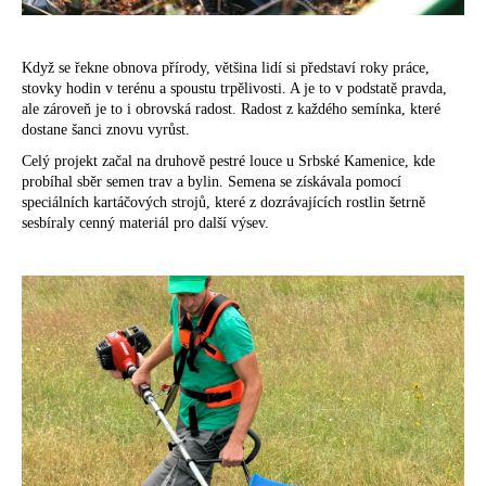
a
j
Když se řekne obnova přírody, většina lidí si představí roky práce,
í
stovky hodin v terénu a spoustu trpělivosti. A je to v podstatě pravda,
t
ale zároveň je to i obrovská radost. Radost z každého semínka, které
dostane šanci znovu vyrůst.
?
Celý projekt začal na druhově pestré louce u Srbské Kamenice, kde
probíhal sběr semen trav a bylin. Semena se získávala pomocí
speciálních kartáčových strojů, které z dozrávajících rostlin šetrně
sesbíraly cenný materiál pro další výsev.
HLEDAT
D
o
p
o
r
u