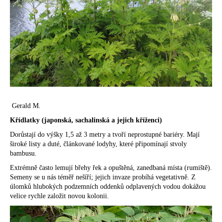
č
u
j
e
m
e
Gerald M.
Křídlatky (japonská, sachalinská a jejich kříženci)
Dorůstají do výšky 1,5 až 3 metry a tvoří neprostupné bariéry. Mají
široké listy a duté, článkované lodyhy, které připomínají stvoly
bambusu.
Extrémně často lemují břehy řek a opuštěná, zanedbaná místa (rumiště).
Semeny se u nás téměř nešíří; jejich invaze probíhá vegetativně. Z
úlomků hlubokých podzemních oddenků odplavených vodou dokážou
velice rychle založit novou kolonii.