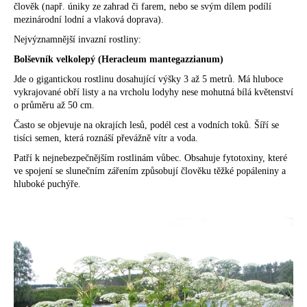
člověk (např. úniky ze zahrad či farem, nebo se svým dílem podílí
a
mezinárodní lodní a vlaková doprava).
j
Nejvýznamnější invazní rostliny:
í
Bolševník velkolepý (Heracleum mantegazzianum)
t
Jde o gigantickou rostlinu dosahující výšky 3 až 5 metrů. Má hluboce
?
vykrajované obří listy a na vrcholu lodyhy nese mohutná bílá květenství
o průměru až 50 cm.
Často se objevuje na okrajích lesů, podél cest a vodních toků. Šíří se
tisíci semen, která roznáší převážně vítr a voda.
HLEDAT
Patří k nejnebezpečnějším rostlinám vůbec. Obsahuje fytotoxiny, které
ve spojení se slunečním zářením způsobují člověku těžké popáleniny a
hluboké puchýře.
D
o
p
o
r
u