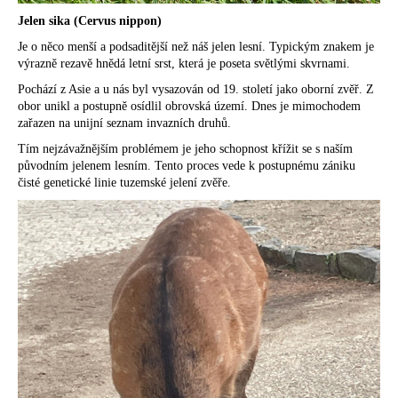
Jelen sika (Cervus nippon)
Je o něco menší a podsaditější než náš jelen lesní. Typickým znakem je
výrazně rezavě hnědá letní srst, která je poseta světlými skvrnami.
Pochází z Asie a u nás byl vysazován od 19. století jako oborní zvěř. Z
obor unikl a postupně osídlil obrovská území. Dnes je mimochodem
zařazen na unijní seznam invazních druhů.
Tím nejzávažnějším problémem je jeho schopnost křížit se s naším
původním jelenem lesním. Tento proces vede k postupnému zániku
čisté genetické linie tuzemské jelení zvěře.