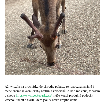
Až vyrazíte na procházku do přírody, pokuste se rozpoznat známé i
méně známé invazní druhy rostlin a živočichů. A kdo má chuť, v našem
e-shopu
https://www.ceskeparky.cz/
může koupí produktů podpořit
vzácnou faunu a flóru, které jsou v české krajině doma.