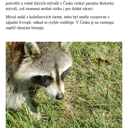
potvrdili u volně žijících mývalů v Česku výskyt parazita škrkavky
mývalí, což znamená možné riziko i pro lidské zdraví.
Mýval unikl z kožešinových farem, nebo byl uměle vysazován v
západní Evropě, odkud se rychle rozšiřuje. V Česku je na vzestupu
napříč různými biotopy.