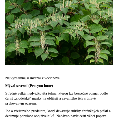
Nejvýznamnější invazní živočichové:
Mýval severní (Procyon lotor)
Středně velká medvídkovitá šelma, kterou lze bezpečně poznat podle
černé „zlodějské“ masky na obličeji a zavalitého těla s tmavě
pruhovaným ocasem.
Jde o všežravého predátora, který devastuje snůšky chráněných ptáků a
decimuje populace obojživelníků. Nedávno navíc čeští vědci poprvé