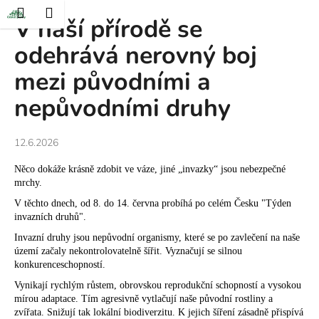
K
at
Nákupní
Menu
Přihlášení
V naší přírodě se
Přejít
o
Zpět
Zpět
na
košík
š
odehrává nerovný boj
obsah
í
mezi původními a
C
k
o
nepůvodními druhy
p
o
12.6.2026
t
ř
Něco dokáže krásně zdobit ve váze, jiné „invazky“ jsou nebezpečné
mrchy.
e
b
V těchto dnech, od 8. do 14. června probíhá po celém Česku "Týden
invazních druhů".
u
Invazní druhy jsou nepůvodní organismy, které se po zavlečení na naše
j
území začaly nekontrolovatelně šířit. Vyznačují se silnou
e
konkurenceschopností.
t
Vynikají rychlým růstem, obrovskou reprodukční schopností a vysokou
e
mírou adaptace. Tím agresivně vytlačují naše původní rostliny a
zvířata. Snižují tak lokální biodiverzitu. K jejich šíření zásadně přispívá
n