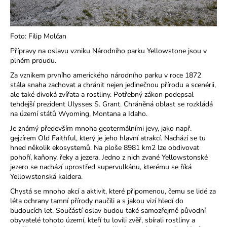
a
j
Foto: Filip Molčan
í
t
Přípravy na oslavu vzniku Národního parku Yellowstone jsou v
plném proudu.
?
Za vznikem prvního amerického národního parku v roce 1872
stála snaha zachovat a chránit nejen jedinečnou přírodu a scenérii,
ale také divoká zvířata a rostliny. Potřebný zákon podepsal
tehdejší prezident Ulysses S. Grant. Chráněná oblast se rozkládá
na území států Wyoming, Montana a Idaho.
HLEDAT
Je známý především mnoha geotermálními jevy, jako např.
gejzírem Old Faithful, který je jeho hlavní atrakcí. Nachází se tu
hned několik ekosystemů. Na ploše 8981 km2 lze obdivovat
pohoří, kaňony, řeky a jezera. Jedno z nich zvané Yellowstonské
D
jezero se nachází uprostřed supervulkánu, kterému se říká
o
Yellowstonská kaldera.
p
Chystá se mnoho akcí a aktivit, které připomenou, čemu se lidé za
o
léta ochrany tamní přírody naučili a s jakou vizí hledí do
r
budoucích let. Součástí oslav budou také samozřejmě původní
u
obyvatelé tohoto území, kteří tu lovili zvěř, sbírali rostliny a