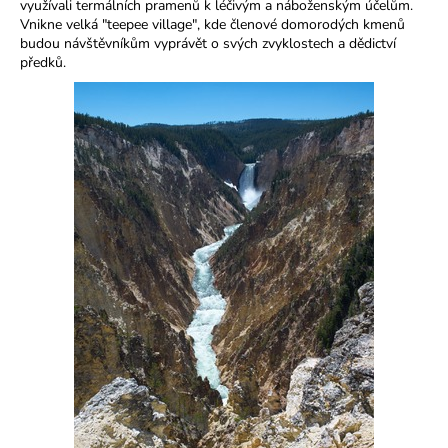
č
využívali termálních pramenů k léčivým a náboženským účelům.
u
Vnikne velká "teepee village", kde členové domorodých kmenů
j
budou návštěvníkům vyprávět o svých zvyklostech a dědictví
předků.
e
m
e