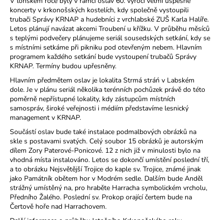
V loňském roce byly v rámci oslav 60. výročí velmi úspěšné
a
koncerty v krkonošských kostelích, kdy společně vystoupili
trubači Správy KRNAP a hudebníci z vrchlabské ZUŠ Karla Halíře.
j
Letos plánují navázat akcemi Troubení u křížku. V průběhu měsíců
í
s teplými podvečery plánujeme seriál sousedských setkání, kdy se
s místními setkáme při pikniku pod otevřeným nebem. Hlavním
t
programem každého setkání bude vystoupení trubačů Správy
?
KRNAP. Termíny budou upřesněny.
Hlavním předmětem oslav je lokalita Strmá stráń v Labském
dole. Je v plánu seriál několika terénních pochůzek právě do této
poměrně nepřístupné lokality, kdy zástupcům místních
samospráv, široké veřejnosti i médiím představíme lesnický
HLEDAT
management v KRNAP.
Součástí oslav bude také instalace podmalbových obrázků na
skle s postavami svatých. Celý soubor 15 obrázků je autorským
dílem Zory Paterové-Ponicové. 12 z nich již v minulosti bylo na
D
vhodná místa instalováno. Letos se dokončí umístění poslední tří,
o
a to obrázku Nejsvětější Trojice do kaple sv. Trojice, známé jinak
p
jako Památník obětem hor v Modrém sedle. Dalším bude Anděl
o
strážný umístěný na, pro hraběte Harracha symbolickém vrcholu,
Předního Žalého. Poslední sv. Prokop orající čertem bude na
r
Čertově hoře nad Harrachovem.
u