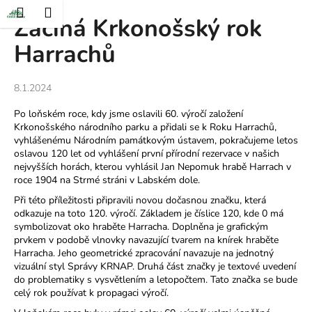
K
at
Nákupní
Menu
Přihlášení
Začíná Krkonošský rok
Přejít
o
Zpět
Zpět
na
košík
š
Harrachů
obsah
í
C
k
8.1.2024
o
p
Po loňském roce, kdy jsme oslavili 60. výročí založení
o
Krkonošského národního parku a přidali se k Roku Harrachů,
vyhlášenému Národním památkovým ústavem, pokračujeme letos
t
oslavou 120 let od vyhlášení první přírodní rezervace v našich
ř
nejvyšších horách, kterou vyhlásil Jan Nepomuk hrabě Harrach v
roce 1904 na Strmé stráni v Labském dole.
e
b
Při této příležitosti připravili novou dočasnou značku, která
odkazuje na toto 120. výročí. Základem je číslice 120, kde 0 má
u
symbolizovat oko hraběte Harracha. Doplněna je grafickým
j
prvkem v podobě vlnovky navazující tvarem na knírek hraběte
Harracha. Jeho geometrické zpracování navazuje na jednotný
e
vizuální styl Správy KRNAP. Druhá část značky je textové uvedení
t
do problematiky s vysvětlením a letopočtem. Tato značka se bude
e
celý rok používat k propagaci výročí.
n