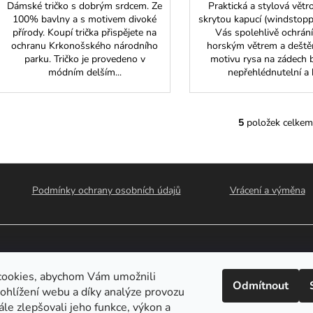
Dámské tričko s dobrým srdcem. Ze
Praktická a stylová větr
100% bavlny a s motivem divoké
skrytou kapucí (windstoppe
přírody. Koupí trička přispějete na
Vás spolehlivě ochrán
ochranu Krkonošského národního
horským větrem a deště
parku. Tričko je provedeno v
motivu rysa na zádech 
módním delším...
nepřehlédnutelní a k
5
položek celkem
O
v
l
á
d
Podmínky ochrany osobních údajů
Vrácení a výměna
a
c
í
p
r
irma
Good Sailors s.r.o.
ve spolupráci s národním parkem Česk
cookies, abychom Vám umožnili
v
Odmítnout
ohlížení webu a díky analýze provozu
k
le zlepšovali jeho funkce, výkon a