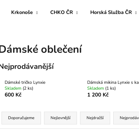
Krkonoše
CHKO ČR
Horská Služba ČR
Co potřebujete najít?
Dámské oblečení
HLEDAT
Nejprodávanější
Dámské tričko Lynxie
Dámská mikina Lynxie s ka
Doporučujeme
Skladem
(
2 ks
)
Skladem
(
1 ks
)
600 Kč
1 200 Kč
Ř
a
Doporučujeme
Nejlevnější
Nejdražší
Nejprodáv
z
e
V