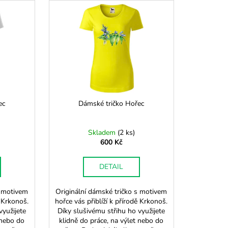
ec
Dámské tričko Hořec
Skladem
(
2 ks
)
600 Kč
DETAIL
s motivem
Originální dámské tričko s motivem
ě Krkonoš.
hořce vás přiblíží k přírodě Krkonoš.
využijete
Díky slušivému střihu ho využijete
 nebo do
klidně do práce, na výlet nebo do