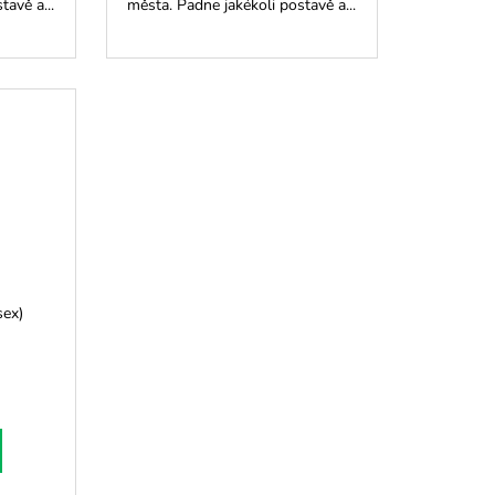
tavě a...
města. Padne jakékoli postavě a...
sex)