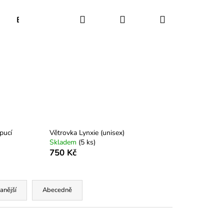
Hledat
Přihlášení
Nákupní
Blog
Kontakt
košík
pucí
Větrovka Lynxie (unisex)
Skladem
(
5 ks
)
750 Kč
anější
Abecedně