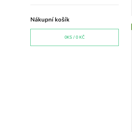
Nákupní košík
0
KS /
0 KČ