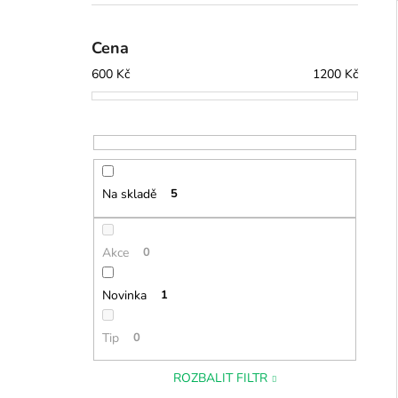
l
í
Cena
i
600
Kč
1200
Kč
Na skladě
5
Akce
0
Novinka
1
Tip
0
ROZBALIT FILTR