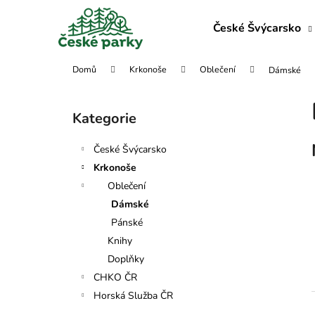
K
Přejít
na
o
České Švýcarsko
obsah
Zpět
Zpět
š
do
do
í
Domů
Krkonoše
Oblečení
Dámské
obchodu
obchodu
k
P
o
Kategorie
Přeskočit
s
kategorie
t
České Švýcarsko
r
Krkonoše
a
Oblečení
n
Dámské
n
Pánské
í
Knihy
p
Doplňky
a
CHKO ČR
n
Horská Služba ČR
e