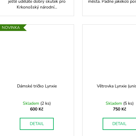
ještě uděláte dobrý skutek pro
města. Padne jakékoli pos
Krkonošský národní...
NOVINKA
Dámské tričko Lynxie
Větrovka Lynxie (uni
Skladem
(
2 ks
)
Skladem
(
5 ks
)
600 Kč
750 Kč
DETAIL
DETAIL