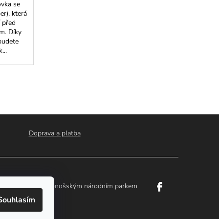
ovka se
r), která
í před
m. Díky
budete
...
Doprava a platba
é Švýcarsko a Krkonošským národním parkem
Souhlasím