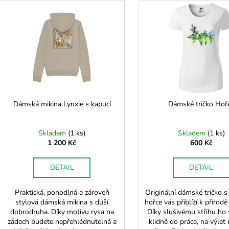
n
ý
p
p
r
s
o
p
d
r
u
o
k
d
Dámská mikina Lynxie s kapucí
Dámské tričko Hoř
t
u
ů
k
Skladem
(
1 ks
)
Skladem
(
1 ks
)
t
1 200 Kč
600 Kč
ů
DETAIL
DETAIL
Praktická, pohodlná a zároveň
Originální dámské tričko 
stylová dámská mikina s duší
hořce vás přiblíží k přírod
dobrodruha. Díky motivu rysa na
Díky slušivému střihu ho 
zádech budete nepřehlédnutelná a
klidně do práce, na výlet